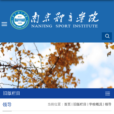
旧版栏目
领导
当前位置：
首页
旧版栏目
学校概况
领导