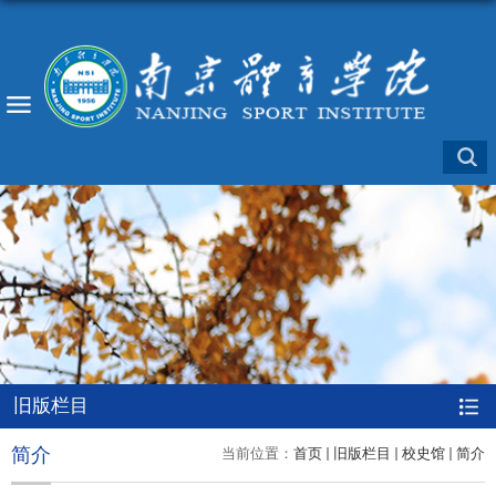
旧版栏目
简介
当前位置：
首页
旧版栏目
校史馆
简介