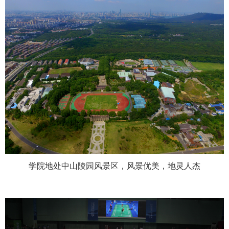
学院地处中山陵园风景区，风景优美，地灵人杰