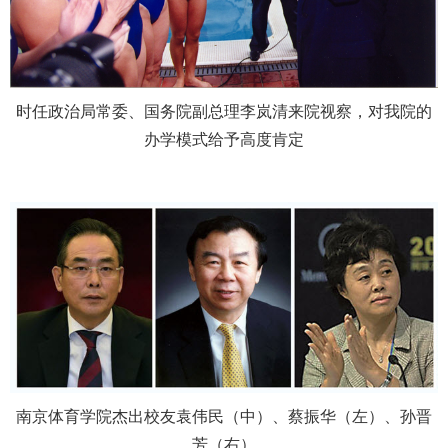
时任政治局常委、国务院副总理李岚清来院视察，对我院的
办学模式给予高度肯定
南京体育学院杰出校友袁伟民（中）、蔡振华（左）、孙晋
芳（右）