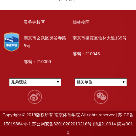
灵谷寺校区
仙林校区
南京市玄武区灵谷寺路
南京市栖霞区仙林大道169号
8号
邮编：210046
邮编：210000
兄弟院校
相关单位
Copyright © 2019版权所有 南京体育学院 All rights reserved|
苏ICP备
15019884号-1
苏公网安备32010202010216号
邮编210014
院网001
号