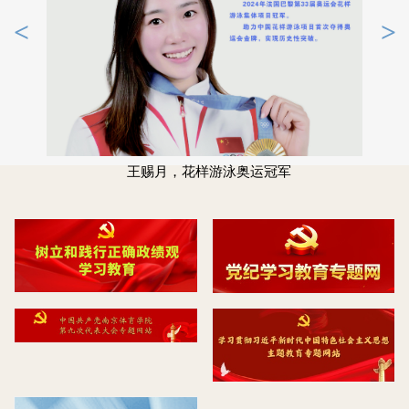
<
>
王赐月，花样游泳奥运冠军