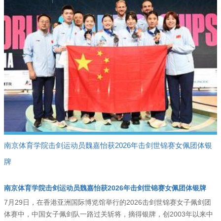
南京体育学院击剑运动员魏嘉怡获2026年击剑世锦赛女佩团体银
牌
南京体育学院击剑运动员魏嘉怡获2026年击剑世锦赛女佩团体银牌
7月29日，在香港亚洲国际博览馆举行的2026击剑世锦赛女子佩剑团
体赛中，中国女子佩剑队一路过关斩将，摘得银牌，创2003年以来中