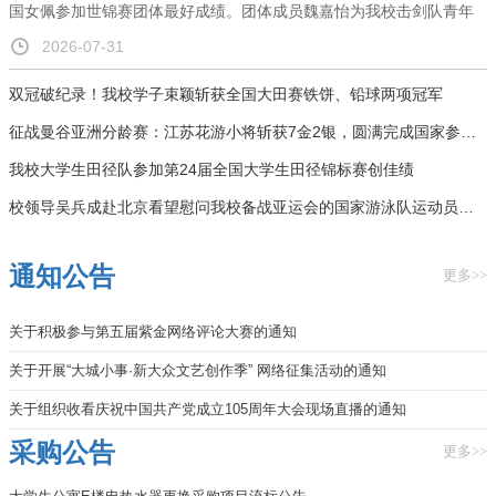
国女佩参加世锦赛团体最好成绩。团体成员魏嘉怡为我校击剑队青年
运动员中的杰出代表，助力中国女子佩剑队过关斩将，摘得银牌，这
2026-07-31
也是本届世锦赛中国队收获的首枚团体赛奖牌。在男子佩剑团体决赛
中，我校击剑队运动员沈晨鹏、林霄代表国家队获得第七名。魏嘉怡
双冠破纪录！我校学子束颖斩获全国大田赛铁饼、铅球两项冠军
参加全队合影（前排右三）魏嘉怡参加颁奖典礼（前排左二）魏嘉怡
征战曼谷亚洲分龄赛：江苏花游小将斩获7金2银，圆满完成国家参赛任务
（左二）参加颁奖典礼魏嘉怡参加赛前仪式（右二）魏嘉怡在比赛中
我校大学生田径队参加第24届全国大学生田径锦标赛创佳绩
（右）沈晨鹏在比赛中林霄在比赛中（右）图：魏嘉怡、网络文：徐
炳生审核：梁琴
校领导吴兵成赴北京看望慰问我校备战亚运会的国家游泳队运动员、科医保障人员
通知公告
更多>>
关于积极参与第五届紫金网络评论大赛的通知
关于开展“大城小事·新大众文艺创作季” 网络征集活动的通知
关于组织收看庆祝中国共产党成立105周年大会现场直播的通知
采购公告
更多>>