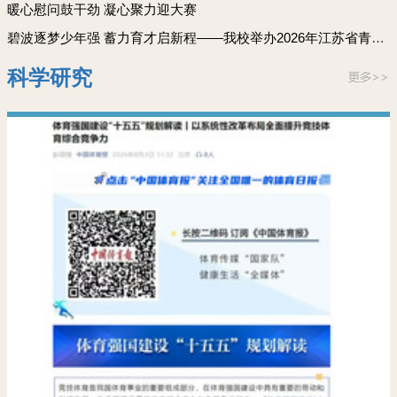
暖心慰问鼓干劲 凝心聚力迎大赛
碧波逐梦少年强 蓄力育才启新程——我校举办2026年江苏省青少年跳水训练营
科学研究