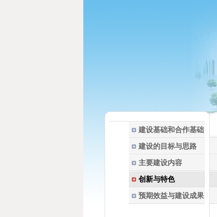
建设基础和合作基础
建设的目标与思路
主要建设内容
创新与特色
预期效益与建设成果