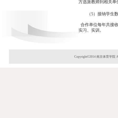
方选派教师到相关单
（5）接纳学生
合作单位每年共接收
实习、实训。
Copyright©2014 南京体育学院 Al