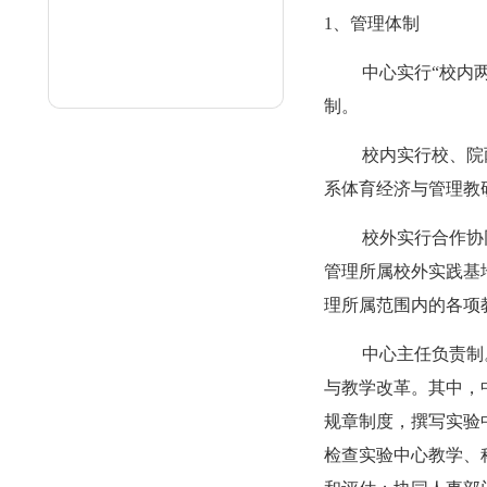
1、管理体制
中心实行“校内
制。
校内实行校、院
系体育经济与管理教
校外实行合作协
管理所属校外实践基
理所属范围内的各项
中心主任负责制
与教学改革。其中，
规章制度，撰写实验
检查实验中心教学、