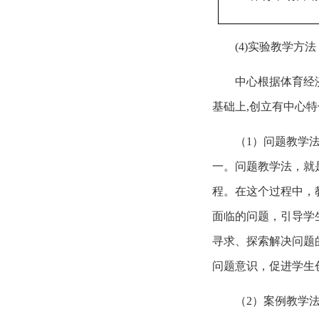
(4)实验教学方法
中心根据体育经
基础上,创立有中心
（1）问题教学
一。问题教学法，就
程。在这个过程中，
面临的问题，引导学
寻求、探索解决问题
问题意识，促进学生
（2）案例教学