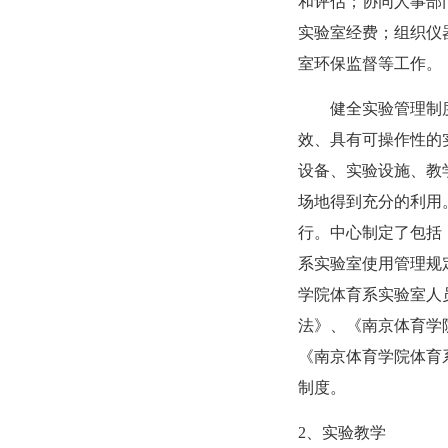
和评估；协同人事部
实验室经费；组织仪
室环保监督等工作。
健全实验管理制
效、具有可操作性的
设备、实验设施、教
场地得到充分的利用
行。中心制定了包括
系实验室使用管理规
学院体育系实验室人
法》、《南京体育学
《南京体育学院体育
制度。
2、实验教学