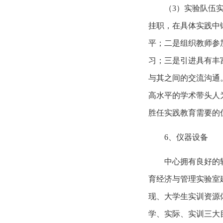
（3）实验队伍
挂职，在具体实践中
平；二是组织教师参
习；三是引进具有丰
与其之间的交流沟通
高水平的学术带头人
胜任实践教育需要的
6、仪器设备
中心拥有良好的
育经济与管理实验室
现、大学生实训资源
学、实际、实训三大