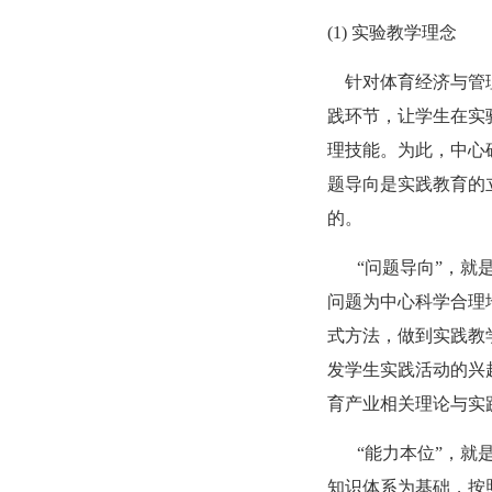
(1) 实验教学理念
针对体育经济与管理
践环节，让学生在实
理技能。为此，中心
题导向是实践教育的
的。
“问题导向”，
就
问题为中心科学合理
式方法，做到实践教
发学生实践活动的兴
育产业相关理论与实
“能力本位”，
就
知识体系为基础，按