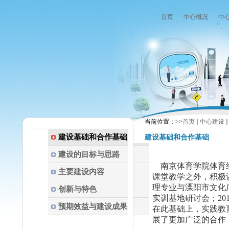
首页
中心概况
中
当前位置：
>>
首页
中心建设
建设基础和合作基础
建设基础和合作基础
建设的目标与思路
南京体育学院体育经
主要建设内容
课堂教学之外，积极谋
理专业与溧阳市文化
创新与特色
实训基地研讨会；2
预期效益与建设成果
在此基础上，实践教
展了更加广泛的合作