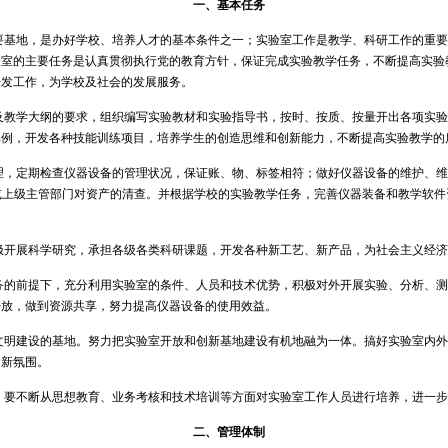
一、基本任务
要基地，是办好学校、培养人才的基本条件之一；实验室工作是教学、科研工作的重
验室的主要任务是认真贯彻执行党的教育方针，保证完成实验教学任务，不断提高实验
开发工作，为学校及社会的发展服务。
及教学大纲的要求，组织编写实验教材和实验指导书，按时、按质、按量开出各项实
比例，开发各种技能训练项目，培养学生的创造思维和创新能力，不断提高实验教学的
理，定期检查仪器设备的管理状况，保证账、物、标签相符；做好仪器设备的维护、
校或上级主管部门对资产的清查。并根据学校的实验教学任务，完善仪器装备和教学软
极开展科学研究，承担各级各类科研课题，开发各种新工艺、新产品，为社会主义经
务的前提下，充分利用实验室的条件、人员和技术优势，积极对外开展实验、分析、
开放，做到资源共享，努力提高仪器设备的使用效益。
文明建设的基地。努力把实验室开放和创新基地建设有机地融为一体。搞好实验室内
创新氛围。
。要不断从思想教育、业务考核和技术培训等方面对实验室工作人员进行培养，进一
二、管理体制