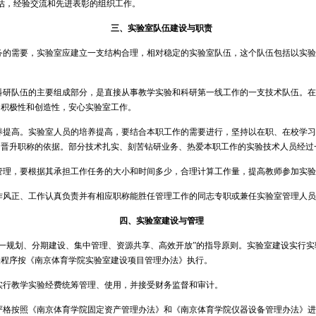
估，经验交流和先进表彰的组织工作。
三、实验室队伍建设与职责
务的需要，实验室应建立一支结构合理，相对稳定的实验室队伍，这个队伍包括以实
科研队伍的主要组成部分，是直接从事教学实验和科研第一线工作的一支技术队伍。
的积极性和创造性，安心实验室工作。
养提高。实验室人员的培养提高，要结合本职工作的需要进行，坚持以在职、在校学
为晋升职称的依据。部分技术扎实、刻苦钻研业务、热爱本职工作的实验技术人员经过
管理，要根据其承担工作任务的大小和时间多少，合理计算工作量，提高教师参加实
作风正、工作认真负责并有相应职称能胜任管理工作的同志专职或兼任实验室管理人
四、实验室建设与管理
统一规划、分期建设、集中管理、资源共享、高效开放”的指导原则。实验室建设实行
关程序按《
南京体育学院
实验室建设项目管理办法》执行。
实行教学实验经费统筹管理、使用，并接受财务监督和审计。
严格按照《
南京体育学院
固定资产管理办法》和《
南京体育学院
仪器设备管理办法》进