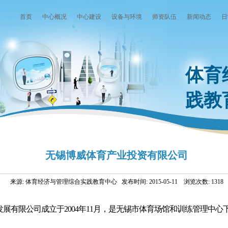
首页
中心概况
中心建设
设备与环境
师资队伍
新闻动态
日
体育
践教
无锡博威体育产业投资有限公司
来源: 体育经济与管理综合实践教育中心 发布时间: 2015-05-11 浏览次数:
1318
展有限公司成立于2004年11月，是无锡市体育场馆和训练管理中