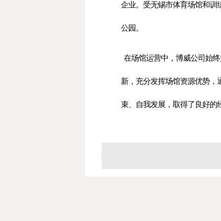
企业。受无锡市体育场馆和训
公园。
在场馆运营中，博威公司始终
新，充分发挥场馆资源优势，
束、自我发展，取得了良好的