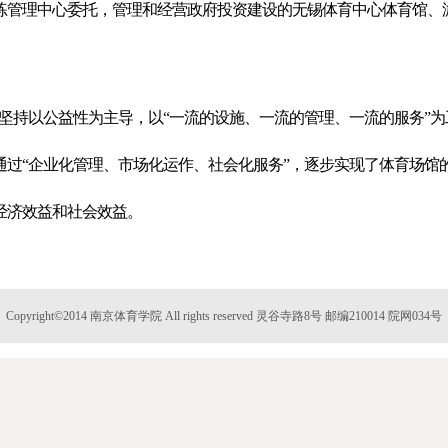
练管理中心委托，管理和经营政府投资建设的无锡体育中心体育馆、
坚持以公益性为主导，以“一流的设施、一流的管理、一流的服务”为
通过“企业化管理、市场化运作、社会化服务”，逐步实现了体育场馆
经济效益和社会效益。
Copyright©2014 南京体育学院 All rights reserved 灵谷寺路8号 邮编210014 院网034号