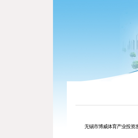
无锡市博威体育产业投资发