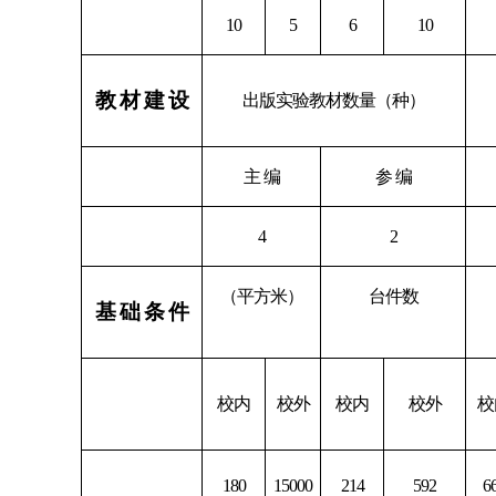
10
5
6
10
教 材 建 设
出版实验教材数量（种）
主 编
参 编
4
2
（平方米）
台件数
基 础 条 件
校内
校外
校内
校外
校
180
15000
214
592
6