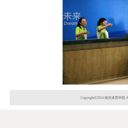
Copyright©2014 南京体育学院 Al