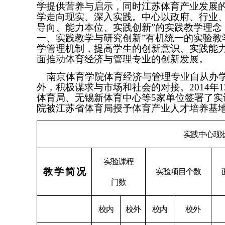
学提供营养与启示，同时江苏体育产业发展
学走向现实、深入实践。
中心
以
政府、行业
导向、能力本位、实践创新”的实践教学理念
一、实践教学与研究创新”有机统一的实验
学管理机制，
提高学生的创新意识、实践能
面推动
体育经济与管理专业的
创新
发展
。
南京体育学院体育经济与管理专业自从办学
外，积极谋求与市场和社会的对接。2014
体育局、无锡新体育中心等5家单位签署了实
院被江苏省体育局授予体育产业人才培养基
实践中心现
实验课程
教 学 简 况
实验项目个数
门数
校内
校外
校内
校外