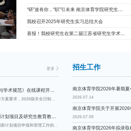
“研”途有你，“职”引未来 南京体育学院研究生就业分享会圆满举办
我校召开2025年研究生实习总结大会
我校研
喜报！我校研究生在第二届江苏省研究生学术论坛中斩获佳绩
招生工作
更多
南京体育学院2026年暑期
关于2026级非全日制研究生《科研伦理与学术规范》在线课程开课通知
2026.07.14
2026级非全日制研究生：根据我校研究生培养方案要求，2026级非全日制研究生必修课程《科研伦理与学术规范》将于2026年暑期开课。本课程为1学分，采用在线慕课形式进行。具体学习和考核要求如下。一、授课对象2026级全体非全日制硕士研究生及其他年级未通过该课程的研究生。二、开课及考试时间课程学习时间2026年7月10日 08:00--2026年8月9日 23:59；（学习时间截止后，观看视频、提交作业将不再计入成绩）课程考试时间2026年8月10日 08:00--2026年8月18日 23:59。三、成绩评定本课程总成绩构成包括以下三部分：观看视频占20%、平时作业30%，期末考试占50%，总分75分合格。四、上课网址电脑端推荐使用火狐或谷歌浏览器访问：https://nipesyjs.yuketang.cn/，手机端可下载“学堂云”APP进行学习，具体操作方法请参考附件：《科研伦理与学术规范》操作手册。五、注意事项1.视频首次播放支持倍速播放，但不可拖拽进度条，否则系统将不计该部分成绩；2.每道作业题完成后，须点击其下方的“提交” 按钮。提交后即计入作业成绩，且不可重复作答，请谨慎操
南京体育学院关于开展202
2026年度“江苏省研究生科研与实践创新计划项目及研究生教育教学改革课题”拟推荐名单公示
2026.07.09
根据《关于做好2026年度省研究生科研实践创新计划项目申报和管理工作的通知知》文件精神，经个人申报、专家评审等程序，确定了拟推荐项目名单（详见附件）。 现予以公示，公示时间为5个工作日。如有异议，请致电025-84750882。2026年研究生科研实践创新计划拟立项名单.pdf
南京体育学院2026年拟录