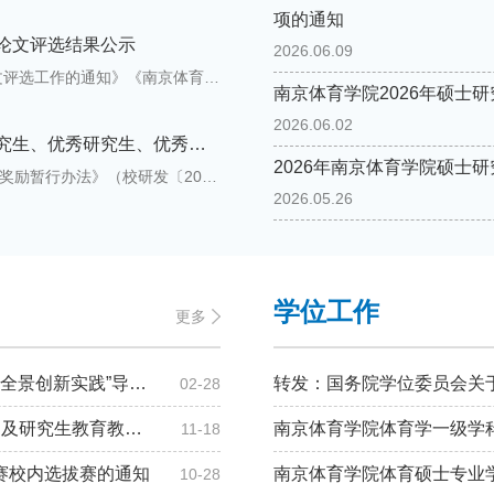
项的通知
位论文评选结果公示
2026.06.09
根据《关于开展2026年校级优秀硕士学位论文评选工作的通知》《南京体育学院优秀硕士学位论文评选和奖励办法（试行）》（校研发[2023]26号)文件精神 ，经个人申报、学院推荐、专家评审、学位评定委员会审议，共评选校级优秀硕士学位论文9篇。现将名单予以公示（见附件）。公示时间：2026年6月22日至6月26日。如有异议，请在公示期内反馈意见。联系电话：025-84755882附件：南京体育学院2026年校级优秀论文名单.pdf研究生工作处2026年6月22日
南京体育学院2026年硕士
2026.06.02
2026年研究生科技创新奖、优秀毕业研究生、优秀研究生、优秀研究生干部名单公示
2026年南京体育学院硕士
根据《南京体育学院研究生科技创新奖评选和奖励暂行办法》（校研发〔2023〕17号），《南京体育学院优秀研究生、优秀研究生干部、优秀毕业研究生评选办法》（校研发〔2023〕4号）等相关文件要求，经过个人申报、职能部门审核、专家评审，最终拟确定胡锐等13名学生获得2026年研究生科技创新奖，刘世轩等17名学生获2026年“优秀毕业研究生”荣誉称号，周逸臣等21名学生获2026年“优秀研究生”荣誉称号，党淼等5名学生获2026年“优秀研究生干部”荣誉称号。具体名单见附件。附件：2026年研究生科技创新奖、优秀毕业研究生、优秀研究生、优秀研究生干部名单公示.docx南京体育学院研究生工作处2026年6月4日
2026.05.26
学位工作
更多
关于举办南京体育学院2026春季学期“AI驱动智慧教学全景创新实践”导师培训的通知
02-28
关于公布2025年度“江苏省研究生科研与实践创新计划及研究生教育教学改革课题”项目经费的通知
南京体育学院体育学一级学科
11-18
赛校内选拔赛的通知
南京体育学院体育硕士专业学
10-28