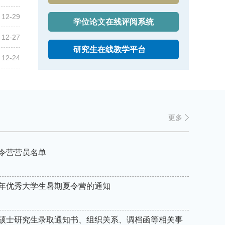
12-29
学位论文在线评阅系统
12-27
研究生在线教学平台
究生工作处乐晓云主讲的信仰公开课入选省级精品课程
江苏警官学院副院长冯红新一行莅临我校调研交流 共谋校际合作
12-24
更多
夏令营营员名单
6年优秀大学生暑期夏令营的通知
取硕士研究生录取通知书、组织关系、调档函等相关事