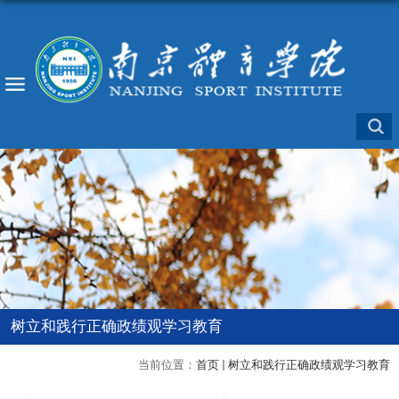
树立和践行正确政绩观学习教育
当前位置：
首页
树立和践行正确政绩观学习教育