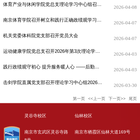
体育产业与休闲学院党总支理论学习中心组召开第三次学习会议
2026-04-08
南京体育学院召开树立和践行正确政绩观学习教育专题读书班第三次集中学习暨党委理论学...
2026-04-07
机关党委体科院党支部召开党员大会
2026-04-07
运动健康学院党总支召开2026年第3次理论学习中心组（扩大）会议暨树立和践行正确政绩...
2026-04-03
践行政绩观守初心 提升服务暖人心 ——后勤处党支部举办树立和践行正确政绩观学习教育读...
2026-04-03
击剑学院直属党支部召开理论学习中心组2026年第4次学习（扩大）会暨树立和践行正确政...
2026-03-30
第一页
<<上一页
下一页>>
尾页
灵谷寺校区
仙林校区
南京市玄武区灵谷寺路
南京市栖霞区仙林大道169号