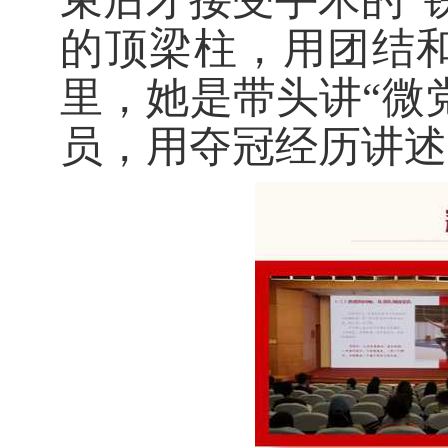
的
顶梁柱
，用团结
里，她是带头讲
“微
员，用夺冠经历讲述