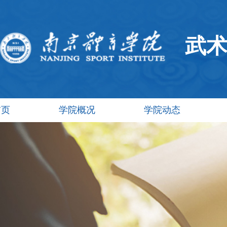
武
首页
学院概况
学院动态