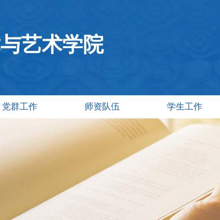
术与艺术学院
党群工作
师资队伍
学生工作