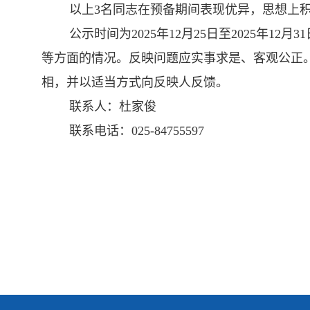
以上
3
名同志在预备期间表现优异，思想上
公示时间为
2025
年
12
月
25
日至
202
5
年
12
月
31
等方面的情况。反映问题应实事求是、客观公正
相，并以适当方式向反映人反馈。
联系人：杜家俊
联系电话：
025-84755597