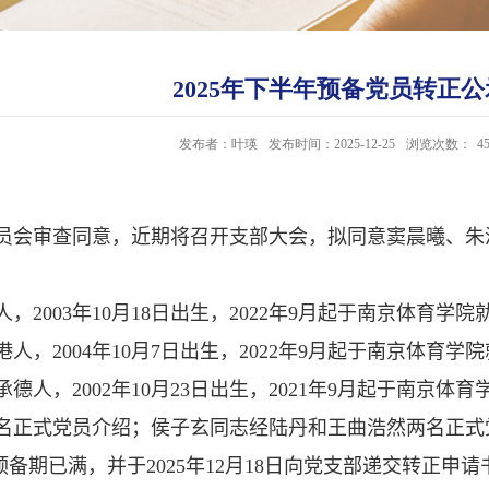
2025年下半年预备党员转正公
发布者：叶瑛
发布时间：2025-12-25
浏览次数：
4
员会审查同意，近期将召开支部大会，拟同意
窦晨曦、朱
人，
2003
年
10
月
18
日出生，
2022
年
9
月起于南京体育学院
港人，
2004
年
10
月
7
日出生，
2022
年
9
月起于南京体育学院
承德人，
2002
年
10
月
23
日出生，
2021
年
9
月起于南京体育
名正式党员介绍；侯子玄同志经陆丹和王曲浩然两名正式
预备期已满，并于
2025
年
12
月
18
日向党支部递交转正申请