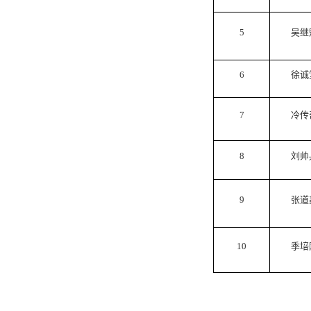
5
吴继
6
徐诚
7
冷传
8
刘帅
9
张道
10
季培