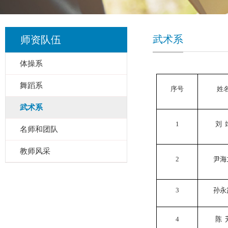
武术系
师资队伍
体操系
舞蹈系
序号
姓
武术系
1
刘 
名师和团队
教师风采
2
尹海
3
孙永
4
陈 