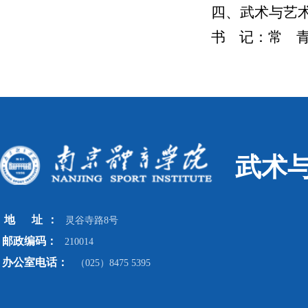
四、武术与艺
书 记：常
武术
地
址
：
灵谷寺路8号
邮政编码：
210014
办公室电话：
（025）8475 5395