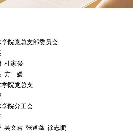
术学院党总支部委员会
瑛
 杜家俊
果
方
媛
术学院党总支
媛
术学院分工会
妍
媛
吴文君
张道鑫
徐志鹏