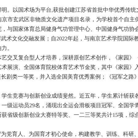
明。以国术场为平台,获批创建江苏省首批中华优秀传统
功入选南京市玄武区非物质文化遗产项目名录，为学校首个自主
我院，与国家体育总局健身气功管理中心、中国健身气功协
武术文化交融发展；自2022年起，与南京艺术学院国际
响力。
艺交叉复合型人才培养，深耕原创艺术创作，《家园》《
艺术展演、全国体育院校体育艺术节金奖，其中《家园》
展长剧类一等奖，并入选全国美育优秀案例；《冠军之路
，学生竞赛与创新创业成绩斐然。近五年，学生累计斩获
名、一级运动员29名，涌现出全运会滑板项目冠军、全国学
斩获省级创新创业大赛特等奖、一二三等奖共计15项，综
守为党育人、为国育才初心使命，构建教学、训练、科研