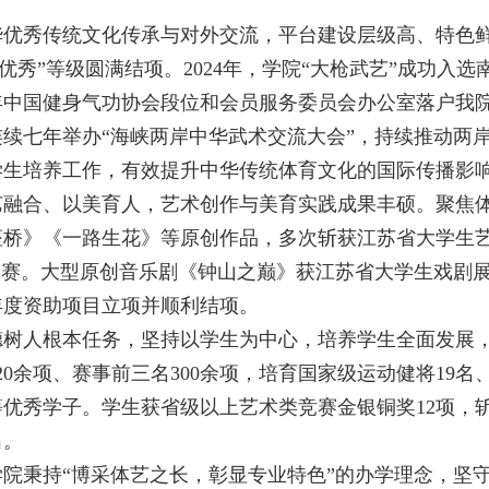
华优秀传统文化传承与对外交流，平台建设层级高、特色鲜
年以“优秀”等级圆满结项。2024年，学院“大枪武艺”成
4年中国健身气功协会段位和会员服务委员会办公室落户
续七年举办“海峡两岸中华武术交流大会”，持续推动两岸
学生培养工作，有效提升中华传统体育文化的国际传播影
艺融合、以美育人，艺术创作与美育实践成果丰硕。聚焦体
座桥》《一路生花》等原创作品，多次斩获江苏省大学生
蹈大赛。大型原创音乐剧《钟山之巅》获江苏省大学生戏剧
3年度资助项目立项并顺利结项。
德树人根本任务，坚持以学生为中心，培养学生全面发展
20余项、赛事前三名300余项，培育国家级运动健将19
优秀学子。学生获省级以上艺术类竞赛金银铜奖12项，
出。
学院秉持“博采体艺之长，彰显专业特色”的办学理念，坚