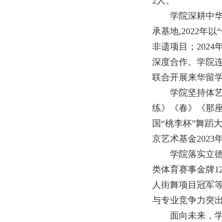
2人。
学院深耕中
承基地,2022
非遗项目；202
深度合作。学院连
联合开展来华留
学院坚持体
练》《春》《那
国“桃李杯”舞
京艺术基金202
学院落实立
类体育赛事金牌1
人街舞项目冠军等
与专业竞争力突
面向未来，