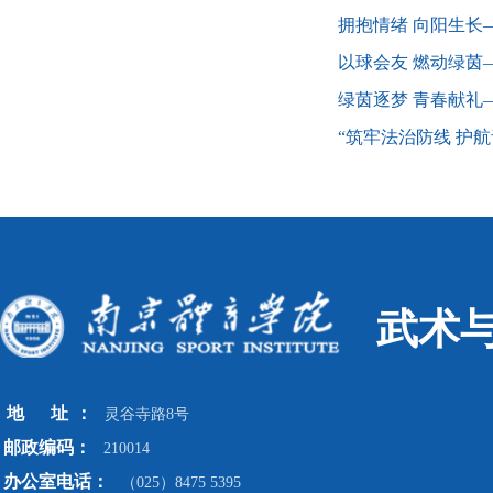
​拥抱情绪 向阳生长
以球会友 燃动绿茵
绿茵逐梦 青春献礼
“筑牢法治防线 护
武术
地
址
：
灵谷寺路8号
邮政编码：
210014
办公室电话：
（025）8475 5395