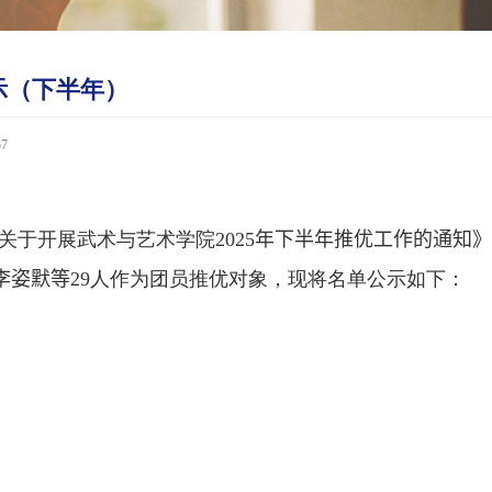
示（下半年）
57
关于开展武术与艺术学院
2025
年
下
半年推优工作的通知
李姿默
等
29
人作为团员推优对象，现将名单公示如下：