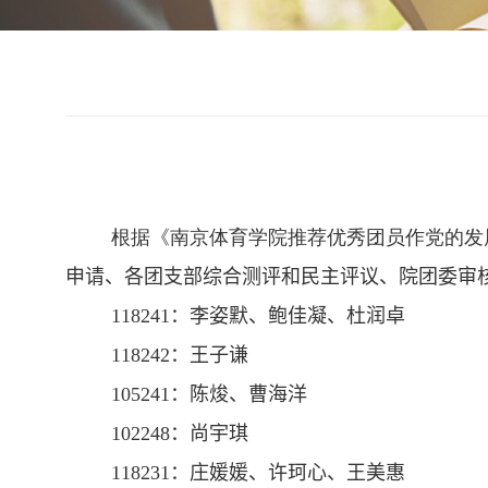
根据《南京体育学院推荐优秀团员作党的发
申请、
各团支部
综合测评和民主评议、院团委审
118241
：
李姿默
、
鲍佳凝
、
杜润卓
118242
：
王子谦
105241
：
陈焌
、
曹海洋
102248
：
尚宇琪
118231
：
庄媛媛
、
许珂心
、
王美惠