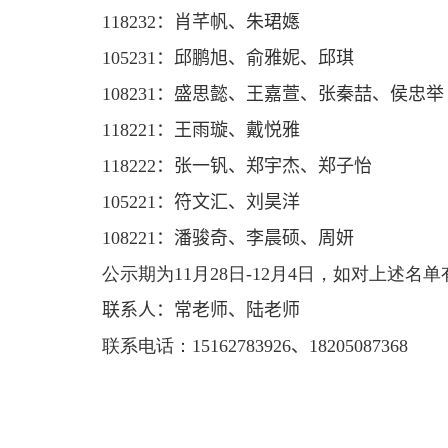
118232
：
肖芊帆
、
朱珺嫕
105231
：
邱鹏旭
、
俞雅妮
、
邱琪
108231
：
盛思懿
、
王嘉萱
、
张秦喆
、
侯忠举
118221
：
王雨璇
、
戴悦雅
118222
：
张一钒
、
郑宇杰
、
郑子怡
105221
：
符文汇
、
刘昊洋
108221
：
潘骏奇
、
李晨硕
、
周妍
公示期为
11
月
28
日
-
12
月
4
日，如对上述名单
联系人：常老师
、陆老师
联系电话：
15162783926
、
18205087368