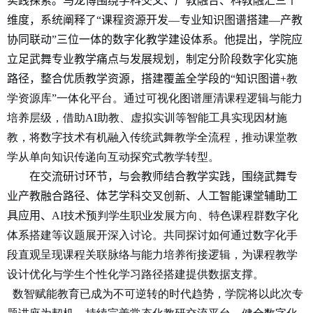
实践探索。马龙博围绕学科交叉、产教融合、科教融汇三个
维度，系统阐释了“课程资源开发—专业知识图谱搭建—产教
协同联动”三位一体的数字化教学建设体系。他提出，学院应
立足武舞专业教学痛点与发展规划，制定分阶段数字化实施
路径，整合优质教学资源，搭建覆盖全学段的“知识图谱
+
教
学资源库”一体化平台。通过可视化图谱厘清课程逻辑与能力
培养层级，借助
AI
助教、虚拟实训等智能工具实现因材施
教，将数字技术有机融入传统武舞教学全流程，推动课堂教
学从单向知识传递向互动探究式教学转型。
在交流研讨环节，与会教师结合教学
实践
，围绕武舞专
业产教融合路径、体艺学科交叉创新、人工智能课堂辅助工
具应用、
AI
技术预判学生职业发展方向、特色课程群数字化
体系搭建等议题展开深入讨论。共同探讨如何通过数字化手
段直观呈现课程关联脉络与能力培养衔接逻辑，为课程教学
设计优化与学生个性化学习路径搭建提供数据支撑。
数智赋能教育已成为不可逆转的时代趋势，学院将以此次专