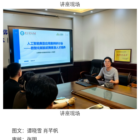
讲座现场
讲座现场
图文：谭晓雪
肖芊帆
审核：张
明