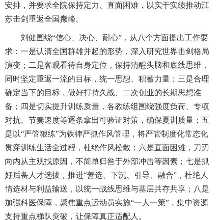
安排，并要求全院保持定力、直面困难，以实干实绩推动江
苏击剑重返全国巅峰。
刘健围绕“信心、决心、耐心”，从八个方面提出工作要
求：一是认清全国群雄并起的形势，深入研究世界击剑格局
演变；二是客观看待自身定位，保持清醒头脑和底线思维，
同时坚定重返一流的目标，统一思想、积蓄力量；三是合理
确定当下的目标，做好打持久战、二次创业的长期思想准
备；四是切实提升训练质量，各教练组围绕强度负荷、专项
对抗、节奏速度等逐条拿出可验证对策，确保夏训质量；五
是以“严管狠练”为铁律严抓作风管理，将严管制度化常态化
贯穿训练生活全过程，杜绝作风松散；六是直面困难，刀刃
向内从主观找原因，不简单归咎于外部冲击等因素；七是抓
好后备人才选拔，推进“善选、下沉、引导、融合”，杜绝人
情选材与利益输送，以统一战线思维与基层共存共享；八是
加强科医保障，聚焦重点运动员实施“一人一策”，集中资源
支持重点梯队突破，让保障真正适配人。