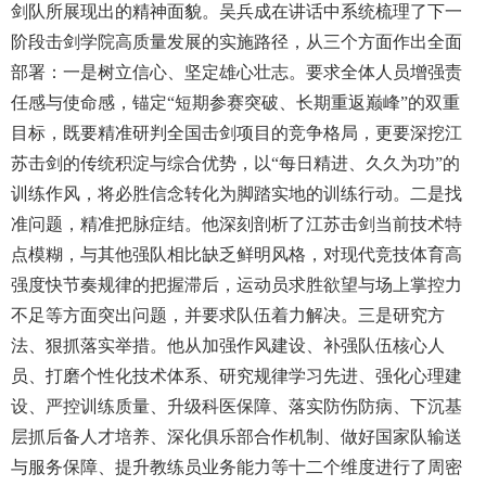
剑队所展现出的精神面貌。吴兵成在讲话中系统梳理了下一
阶段击剑学院高质量发展的实施路径，从三个方面作出全面
部署：一是树立信心、坚定雄心壮志。要求全体人员增强责
任感与使命感，锚定“短期参赛突破、长期重返巅峰”的双重
目标，既要精准研判全国击剑项目的竞争格局，更要深挖江
苏击剑的传统积淀与综合优势，以“每日精进、久久为功”的
训练作风，将必胜信念转化为脚踏实地的训练行动。二是找
准问题，精准把脉症结。他深刻剖析了江苏击剑当前技术特
点模糊，与其他强队相比缺乏鲜明风格，对现代竞技体育高
强度快节奏规律的把握滞后，运动员求胜欲望与场上掌控力
不足等方面突出问题，并要求队伍着力解决。三是研究方
法、狠抓落实举措。他从加强作风建设、补强队伍核心人
员、打磨个性化技术体系、研究规律学习先进、强化心理建
设、严控训练质量、升级科医保障、落实防伤防病、下沉基
层抓后备人才培养、深化俱乐部合作机制、做好国家队输送
与服务保障、提升教练员业务能力等十二个维度进行了周密