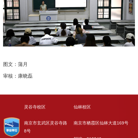
图文：蒲月
审核：康晓磊
灵谷寺校区
仙林校区
南京市玄武区灵谷寺路
南京市栖霞区仙林大道169号
8号