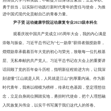
热情投入学习和实践，不断提升自身综合素质，立足本
职、
勇于担当，以实际行动践行新时代青年的责任与使命，为推
进中国式现代化贡献自己的青春力量。
尹子贤
运动健康学院
运动康复专业
2023级本科生
观看庆祝中国共产党成立
105周年大会，我的内心满是
崇敬与振奋。习近平总书记为“七一勋章”获得者颁授勋章，
熠熠勋章承载着百年大党的初心与荣光，致敬每一位扎根基
层、无私奉献的共产党人。习近平总书记在大会上的重要讲
话回顾了党的百年奋斗历程，指明新征程前进方向，让我深
刻读懂“江山就是人民，人民就是江山”的厚重内涵。作为新
时代青年，我将以楷模为榜样，传承红色基因，坚定理想信
念，立足自身岗位脚踏实地，勇担时代使命，把个人理想融
入民族复兴伟业，以实干书写属于我们这代人的答卷。