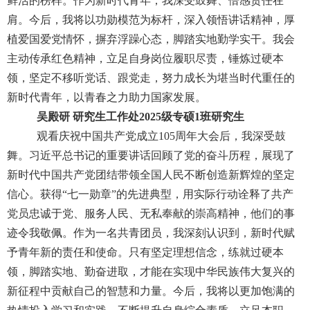
鲜活的榜样。作为新时代青年，我深受鼓舞、倍感责任在
肩。今后，我将以功勋模范为标杆，深入领悟讲话精神，厚
植爱国爱党情怀，摒弃浮躁心态，脚踏实地勤学实干。我会
主动传承红色精神，立足自身岗位履职尽责，锤炼过硬本
领，坚定不移听党话、跟党走，努力成长为堪当时代重任的
新时代青年，以青春之力助力国家发展。
吴殿研
研究生工作处
2025级专硕
1
班研究生
观看庆祝中国共产党成立
105周年大会后，我深受鼓
舞。习近平总书记的重要讲话回顾了党的奋斗历程，展现了
新时代中国共产党团结带领全国人民不断创造新辉煌的坚定
信心。获得“七一勋章”的先进典型，用实际行动诠释了共产
党员忠诚于党、服务人民、无私奉献的崇高精神，他们的事
迹令我敬佩。作为一名共青团员，我深刻认识到，新时代赋
予青年新的责任和使命。只有坚定理想信念，练就过硬本
领，脚踏实地、勤奋进取，才能在实现中华民族伟大复兴的
新征程中贡献自己的智慧和力量。今后，我将以更加饱满的