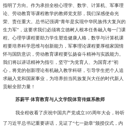
指明了方向。作为承担全校心理学、数学、计算机、军事理
论、劳动教育等课程教学的教师党支部，我们深感使命光
荣、责任重大。总书记强调“青年是实现中华民族伟大复兴的
生力军”，这要求我们必须将立德树人根本任务融入每一门课
程。心理学课程要助力学生塑造健康人格，数学与计算机课
程要培养科学思维与创新能力，军事理论课程要厚植家国情
怀与国防意识，劳动教育课程要弘扬奋斗精神与实践能力。
我们将以讲话精神为指引，坚守“为党育人、为国育才”初
心，将党的创新理论有机融入教学科研，引导学生把个人追
求融入党和国家事业，为培养担当民族复兴大任的时代新人
贡献全部力量！
苏蔚平
体育教育与人文学院体育传媒系教师
我全程收看了庆祝中国共产党成立
105周年大会，聆听
了习近平总书记重要讲话，见证了“七一勋章”颁授仪式，内