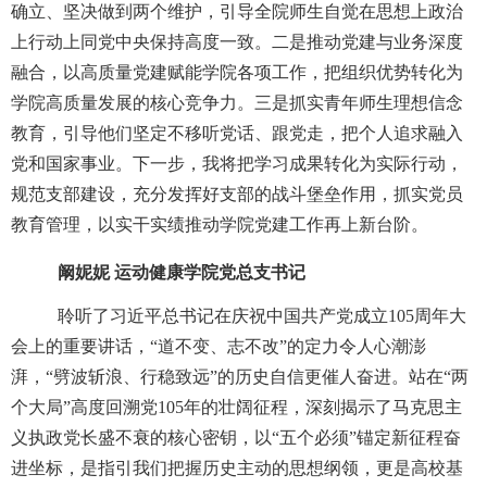
确立、坚决做到两个维护，引导全院师生自觉在思想上政治
上行动上同
党中央保持高度一致。二是推动党建与业务深度
融合，以高质量党建赋能学院各项工作，把组织优势转化为
学院高质量发展的核心竞争力。三是抓实青年师生理想信念
教育，引导他们坚定不移听党话、跟党走，把个人追求融入
党和国家事业。下一步，我将把学习成果转化为实际行动，
规范支部建设，充分发挥好支部的战斗堡垒作用，抓实党员
教育管理，以实干实绩推动学院党建工作再上新台阶。
阚妮妮
运动健康学院党总支书记
聆听了习近平总书记在庆祝中国共产党成立
105周年大
会上的重要讲话，“道不变、志不改”的定力令人心潮澎
湃，“劈波斩浪、行稳致远”的历史自信更催人奋进。站在“两
个大局”高度回溯党105年的壮阔征程，深刻揭示了马克思主
义执政党长盛不衰的核心密钥，以“五个必须”锚定新征程奋
进坐标，是指引我们把握历史主动的思想纲领，更是高校基