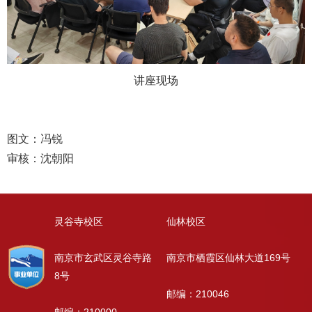
讲座现场
图文：冯锐
审核：沈朝阳
灵谷寺校区
仙林校区
南京市玄武区灵谷寺路
南京市栖霞区仙林大道169号
8号
邮编：210046