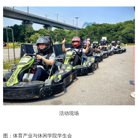
活动现场
图：体育产业与休闲学院学生会