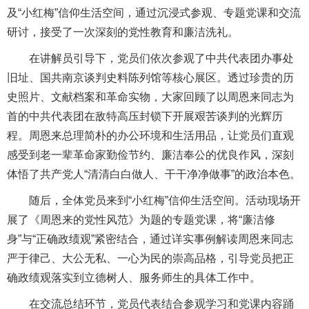
及“小红梅”信仰生活空间，通过沉浸式参观、专题党课和交流
研讨，接受了一次深刻的党性教育和廉洁洗礼。
在讲解员引导下，党员们依次参观了中共代表团办事处
旧址、国共南京谈判史料陈列馆等核心展区。透过珍贵的历
史照片、文献档案和革命实物，大家回顾了以周恩来同志为
首的中共代表团在敌特高压封锁下开展艰苦谈判的光辉历
程。周恩来总理简朴的办公环境和生活用品，让党员们直观
感受到老一辈革命家勤俭节约、廉洁奉公的优良作风，深刻
体悟了共产党人“清清白白做人、干干净净做事”的政治本色。
随后，全体党员来到“小红梅”信仰生活空间。活动现场开
展了《周恩来的党性风范》为题的专题党课，将“廉洁修
身”与“正确政绩观”紧密结合，通过详实事例解读周恩来同志
严于律己、大公无私、一心为民的崇高品格，引导党员把正
确政绩观落实到立德树人、服务师生的具体工作中。
在交流总结环节，党员代表结合参观学习和党课内容踊