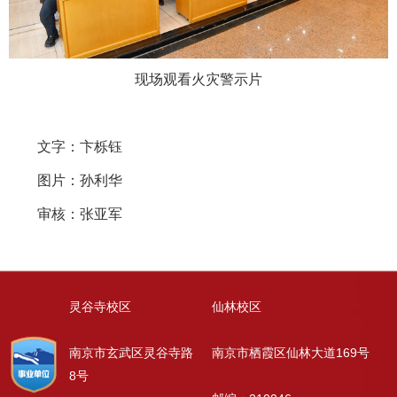
现场观看火灾警示片
文字：卞栎钰
图片：孙利华
审核：张亚军
灵谷寺校区
仙林校区
南京市玄武区灵谷寺路
南京市栖霞区仙林大道169号
8号