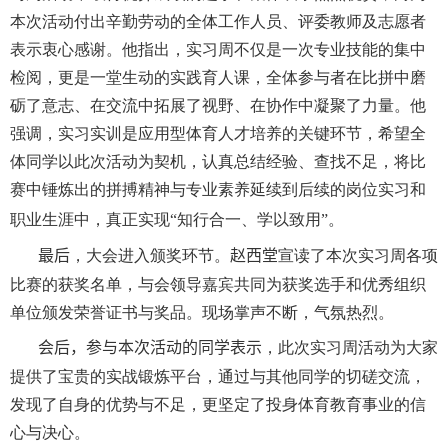
本次活动付出辛勤劳动的全体工作人员、评委教师及志愿者
表示衷心感谢。他指出，实习周不仅是一次专业技能的集中
检阅，更是一堂生动的实践育人课，全体参与者在比拼中磨
砺了意志、在交流中拓展了视野、在协作中凝聚了力量。他
强调，实习实训是应用型体育人才培养的关键环节，希望全
体同学以此次活动为契机，认真总结经验、查找不足，将比
赛中锤炼出的拼搏精神与专业素养延续到后续的岗位实习和
职业生涯中，真正实现
“
知行合一、学以致用
”
。
最后
，大会进入颁奖环节。
赵西堂
宣读了本次实习周各项
比赛的获奖名单，与会领导嘉宾共同为获奖选手和优秀组织
单位颁发荣誉证书与奖品。现场掌声不断，气氛热烈。
会后，参与本次活动的同学表示
，此次实习周活动为大家
提供了宝贵的实战锻炼平台，通过与其他同学的切磋交流，
发现了自身的优势与不足，更坚定了投身体育教育事业的信
心与决心。