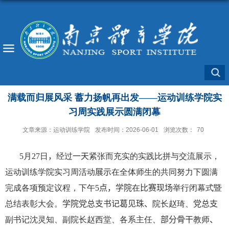
​满载而归展风采 蓄力扬帆再出发——运动训练学院实
习周实践展示圆满闭幕
文章来源：运动训练学院
发布时间：2026-06-01
浏览次数：
70
5
月
27
日
，
经过
一天
紧张而充实的实践比拼与交流展示，
运动训练学院实习周活动
展示
在全体师生的共同努力下圆满
完成各项预定议程，下午
5
点，学院
在
比赛现场
举行闭幕式暨
总结表彰大会。
学院党总支书记葛见珠、
院长赵琦、
党总支
副书记沈灵知、副院长赵西堂、各系主任、
部分骨干
教师
、