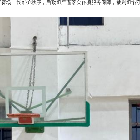
守赛场一线维护秩序，后勤组严谨落实各项服务保障，裁判组恪