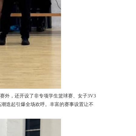
赛外，还开设了非专项学生篮球赛、女子
3V3
高潮迭起引爆全场欢呼。丰富的赛事设置让不