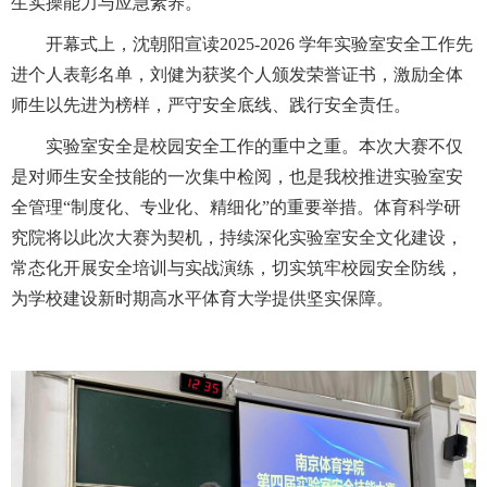
生实操能力与应急素养。
开幕式上，沈朝阳宣读2025-2026 学年实验室安全工作先
进个人表彰名单，刘健为获奖个人颁发荣誉证书，激励全体
师生以先进为榜样，严守安全底线、践行安全责任。
实验室安全是校园安全工作的重中之重。本次大赛不仅
是对师生安全技能的一次集中检阅，也是我校推进实验室安
全管理“制度化、专业化、精细化”的重要举措。体育科学研
究院将以此次大赛为契机，持续深化实验室安全文化建设，
常态化开展安全培训与实战演练，切实筑牢校园安全防线，
为学校建设新时期高水平体育大学提供坚实保障。