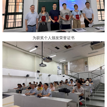
为获奖个人颁发荣誉证书