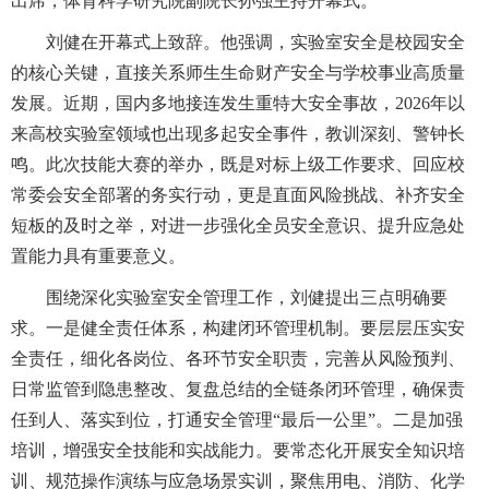
出席，体育科学研究院副院长孙强主持开幕式。
刘健在开幕式上致辞。他强调，实验室安全是校园安全
的核心关键，直接关系师生生命财产安全与学校事业高质量
发展。近期，国内多地接连发生重特大安全事故，2026年以
来高校实验室领域也出现多起安全事件，教训深刻、警钟长
鸣。此次技能大赛的举办，既是对标上级工作要求、回应校
常委会安全部署的务实行动，更是直面风险挑战、补齐安全
短板的及时之举，对进一步强化全员安全意识、提升应急处
置能力具有重要意义。
围绕深化实验室安全管理工作，刘健提出三点明确要
求。一是健全责任体系，构建闭环管理机制。要层层压实安
全责任，细化各岗位、各环节安全职责，完善从风险预判、
日常监管到隐患整改、复盘总结的全链条闭环管理，确保责
任到人、落实到位，打通安全管理“最后一公里”。二是加强
培训，增强安全技能和实战能力。要常态化开展安全知识培
训、规范操作演练与应急场景实训，聚焦用电、消防、化学