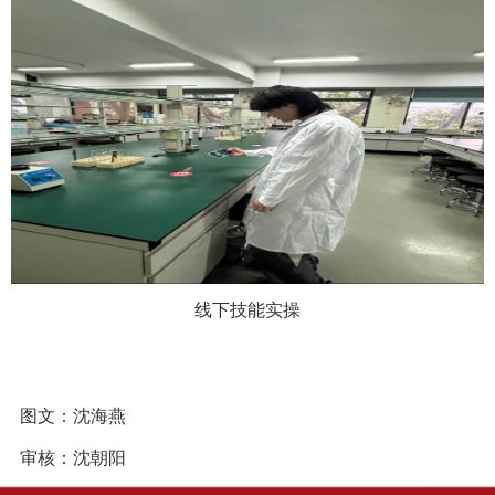
线下技能实操
图文：沈海燕
审核：沈朝阳