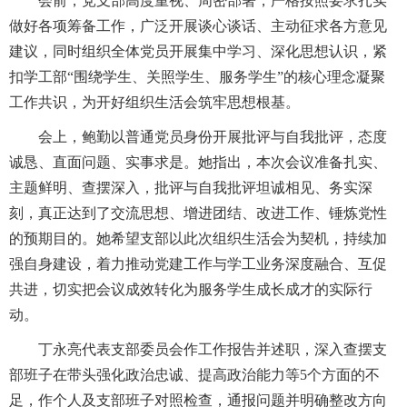
会前，党支部高度重视、周密部署，严格按照要求扎实
做好各项筹备工作，广泛开展谈心谈话、主动征求各方意见
建议，同时组织全体党员开展集中学习、深化思想认识，紧
扣学工部“围绕学生、关照学生、服务学生”的核心理念凝聚
工作共识，为开好组织生活会筑牢思想根基。
会上，鲍勤以普通党员身份开展批评与自我批评，态度
诚恳、直面问题、实事求是。她指出，本次会议准备扎实、
主题鲜明、查摆深入，批评与自我批评坦诚相见、务实深
刻，真正达到了交流思想、增进团结、改进工作、锤炼党性
的预期目的。她希望支部以此次组织生活会为契机，持续加
强自身建设，着力推动党建工作与学工业务深度融合、互促
共进，切实把会议成效转化为服务学生成长成才的实际行
动。
丁永亮代表支部委员会作工作报告并述职，深入查摆支
部班子在带头强化政治忠诚、提高政治能力等5个方面的不
足，作个人及支部班子对照检查，通报问题并明确整改方向