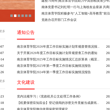
建校70周年|南京体育学院助力中高协精英青少年
南体党委书记刘红明一行与上海校友会座谈 共商
南京体育学院积极参与“人工智能+高等教育”前
党政办召开部门工作会议
>更多
通知公告
-07
南京体育学院2026年度工作目标实施计划常规督查情况报...
20
-07
关于开展2026年度工作目标实施计划常规督查工作的通知
20
-14
南京体育学院2025年工作目标实施情况汇总折算表（截至...
20
-02
南京体育学院2025年第一季度工作目标实施情况报告
20
-26
南京体育学院2024年第一季度工作目标实施情况报告
20
>更多
文化建设
-23
党内法规学习 |《党政机关公文处理工作条例》
20
-18
【机要保密应知应会】登记借阅的涉密文件竟被当成废纸...
20
-18
南京体育学院微信使用保密管理规定
20