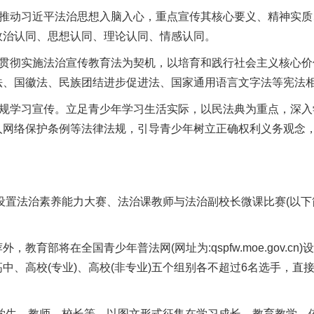
入推动习近平法治思想入脑入心，重点宣传其核心要义、精神实
政治认同、思想认同、理论认同、情感认同。
以贯彻实施法治宣传教育法为契机，以培育和践行社会主义核心
法、国徽法、民族团结进步促进法、国家通用语言文字法等宪法
法规学习宣传。立足青少年学习生活实际，以民法典为重点，深
人网络保护条例等法律法规，引导青少年树立正确权利义务观念
动设置法治素养能力大赛、法治课教师与法治副校长微课比赛(以下
教育部将在全国青少年普法网(网址为:qspfw.moe.gov.cn
、高校(专业)、高校(非专业)五个组别各不超过6名选手，直
面向学生、教师、校长等，以图文形式征集在学习成长、教育教学