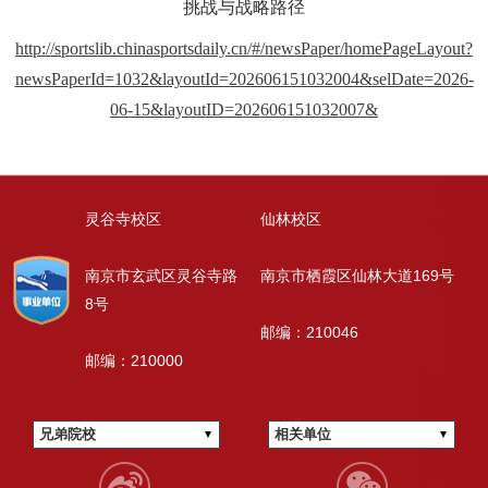
挑战与战略路径
http://sportslib.chinasportsdaily.cn/#/newsPaper/homePageLayout?
newsPaperId=1032&layoutId=202606151032004&selDate=2026-
06-15&layoutID=202606151032007&
灵谷寺校区
仙林校区
南京市玄武区灵谷寺路
南京市栖霞区仙林大道169号
8号
邮编：210046
邮编：210000
兄弟院校
相关单位