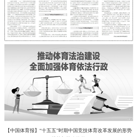
【中国体育报】“十五五”时期中国竞技体育改革发展的形势