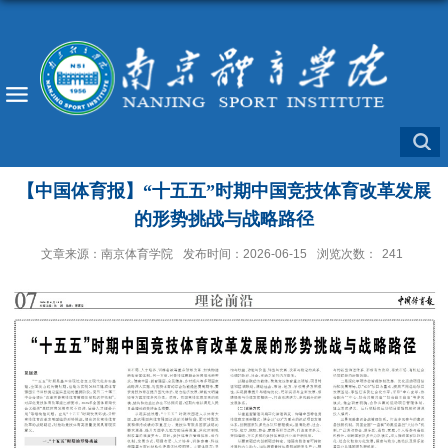
【中国体育报】“十五五”时期中国竞技体育改革发展
的形势挑战与战略路径
文章来源：南京体育学院
发布时间：2026-06-15
浏览次数：
241