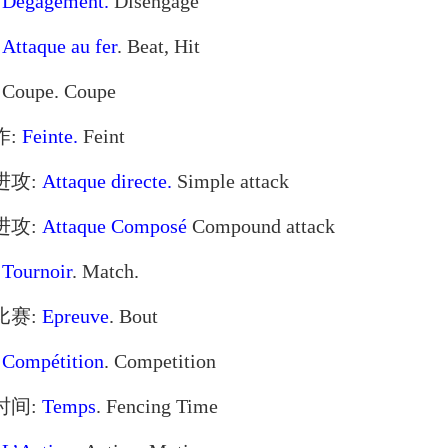
:
Dégagement.
Disengage
:
Attaque au fer
. Beat, Hit
Coupe. Coupe
作:
Feinte.
Feint
单进攻:
Attaque directe.
Simple attack
杂进攻:
Attaque Composé
Compound attack
:
Tournoir
. Match.
场比赛:
Epreuve
. Bout
:
Compétition
. Competition
剑时间:
Temps
. Fencing Time