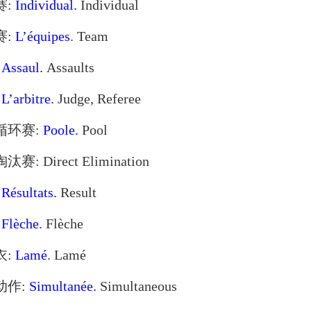
赛:
Individual.
Individual
赛:
L’équipes
. Team
:
Assaul.
Assaults
:
L’arbitre.
Judge, Referee
组循环赛:
Poole.
Pool
汰赛: Direct Elimination
:
Résultats.
Result
:
Flèche
. Flèche
衣:
Lamé
. Lamé
时动作:
Simultanée.
Simultaneous