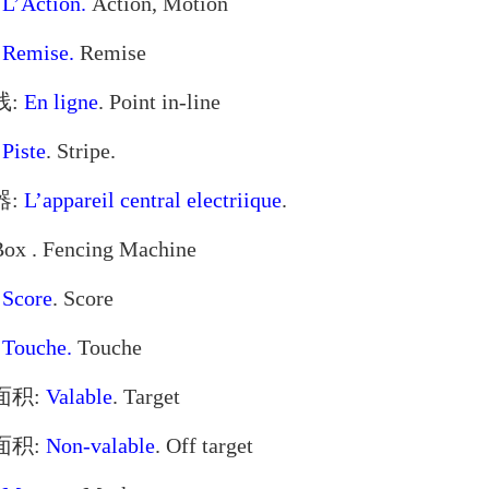
:
L’Action.
Action, Motion
:
Remise.
Remise
线:
En ligne
. Point in-line
:
Piste
. Stripe.
器:
L’appareil central electriique
.
Box . Fencing Machine
:
Score
. Score
:
Touche.
Touche
面积:
Valable
. Target
效面积:
Non-valable
. Off target