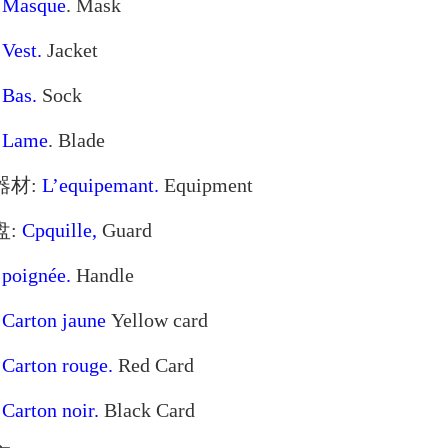
:
Masque
. Mask
:
Vest.
Jacket
:
Bas.
Sock
:
Lame
. Blade
剑器材:
L’equipemant.
Equipment
盘:
Cpquille,
Guard
:
poignée.
Handle
:
Carton jaune
Yellow card
:
Carton rouge.
Red Card
:
Carton noir.
Black Card