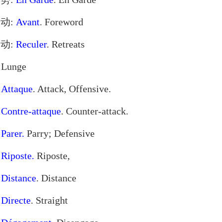
移动:
Avant
. Foreword
移动:
Reculer
. Retreats
 Lunge
:
Attaque
. Attack, Offensive.
:
Contre-attaque
. Counter-attack.
:
Parer.
Parry; Defensive
:
Riposte.
Riposte,
:
Distance
. Distance
:
Directe
. Straight