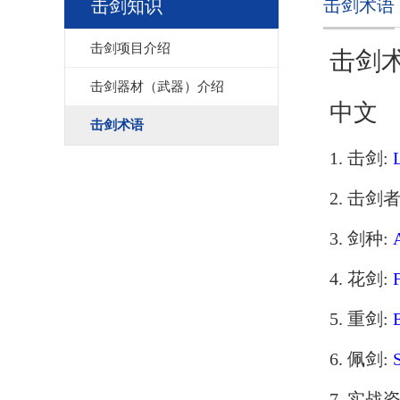
击剑术语
击剑知识
击剑项目介绍
击剑
击剑器材（武器）介绍
中文
击剑术语
1. 击剑:
2. 击剑者
3. 剑种:
4. 花剑:
F
5. 重剑:
6. 佩剑:
7. 实战