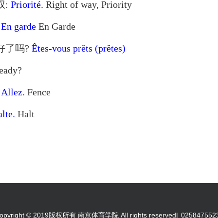
权:
Priorité.
Right of way, Priority
:
En garde
En Garde
备好了吗?
Êtes-vous prêts (prêtes)
ready?
:
Allez.
Fence
lte.
Halt
opyright © 2019版权所有 南京体育学院 All rights reserved|
025847552