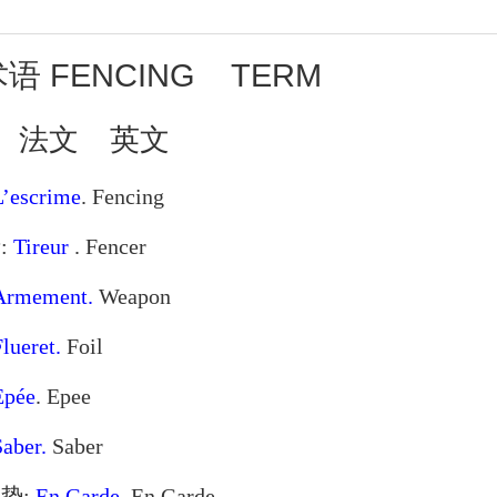
术语
FENCING
TERM
法文
英文
L’escrime
. Fencing
:
Tireur
. Fencer
Armement.
Weapon
lueret.
Foil
Epée
. Epee
Saber.
Saber
姿势:
En Garde
. En Garde