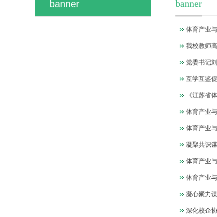
banner
banner
体育产业与
我校教师高
党委书记刘
互学互鉴促
《江苏省体
体育产业与
体育产业
凝聚共识谋
体育产业与
体育产业与
凝心聚力谋
深化校企协