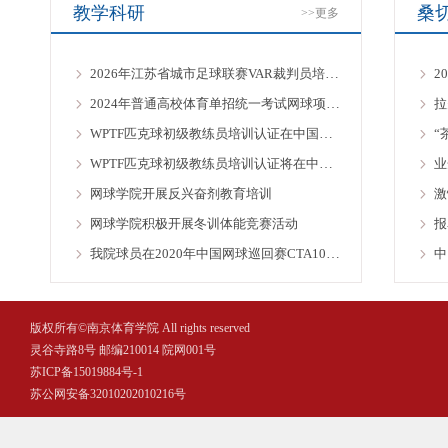
教学科研
桑
>>更多
2026年江苏省城市足球联赛VAR裁判员培训在中国网球学院举行
2024年普通高校体育单招统一考试网球项目在中国网球学院举行
WPTF匹克球初级教练员培训认证在中国网球学院顺利举办
WPTF匹克球初级教练员培训认证将在中国网球学院举办
网球学院开展反兴奋剂教育培训
激
网球学院积极开展冬训体能竞赛活动
我院球员在2020年中国网球巡回赛CTA1000长沙望城站比赛中勇夺一金一银
中
版权所有©
南京体育学院 All rights reserved
灵谷寺路8号 邮编210014 院网001号
苏ICP备15019884号-1
苏公网安备32010202010216号