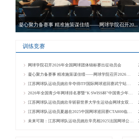
凝心聚力备赛事 精准施策谋佳绩——网球学院召开20...
训练竞赛
网球学院召开2026年全国网球团体锦标赛出征动员会
凝心聚力备赛事 精准施策谋佳绩——网球学院召开2026年全国网球团体锦标赛预...
江苏网球队运动员姚欣辛夺得ITF国际网球巡回赛武宁站单打冠军
2026年全国青少年网球排名赛暨“K·SWISS杯”中国青少年网球巡回赛（中国网...
江苏网球队运动员姚欣辛斩获世界大学生运动会网球女双铜牌
江苏网球队运动员夏越在2025中国网球巡回赛CTA800临汾站夺冠
未来可期：江苏网球队运动员姚欣辛亮相2025法国网球公开赛