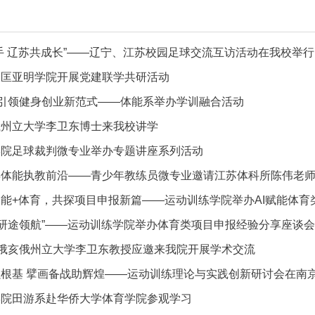
手 辽苏共成长”——辽宁、江苏校园足球交流互访活动在我校举行
大匡亚明学院开展党建联学共研活动
”引领健身创业新范式——体能系举办学训融合活动
俄州立大学李卫东博士来我校讲学
学院足球裁判微专业举办专题讲座系列活动
年体能执教前沿——青少年教练员微专业邀请江苏体科所陈伟老
能+体育，共探项目申报新篇——运动训练学院举办AI赋能体育
·研途领航”——运动训练学院举办体育类项目申报经验分享座谈会
俄亥俄州立大学李卫东教授应邀来我院开展学术交流
根基 擘画备战助辉煌——运动训练理论与实践创新研讨会在南
学院田游系赴华侨大学体育学院参观学习