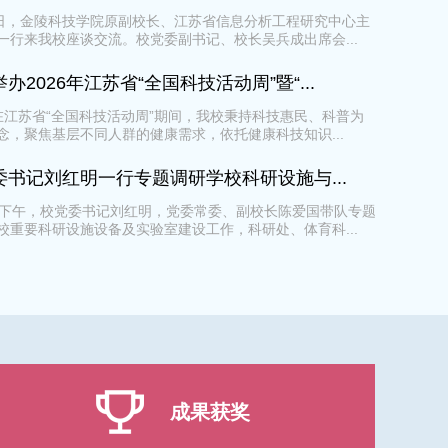
4日，金陵科技学院原副校长、江苏省信息分析工程研究中心主
一行来我校座谈交流。校党委副书记、校长吴兵成出席会...
办2026年江苏省“全国科技活动周”暨“...
在江苏省“全国科技活动周”期间，我校秉持科技惠民、科普为
念，聚焦基层不同人群的健康需求，依托健康科技知识...
委书记刘红明一行专题调研学校科研设施与...
日下午，校党委书记刘红明，党委常委、副校长陈爱国带队专题
校重要科研设施设备及实验室建设工作，科研处、体育科...
成果获奖