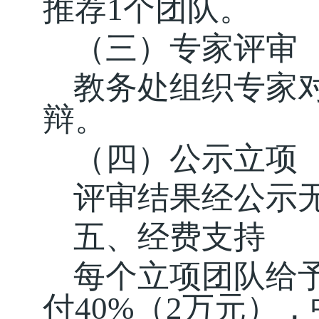
推荐
1
个团队。
（三）专家评审
教务处组织专家
辩。
（四）公示立项
评审结果经公示
五、经费支持
每个立项团队给
付
40%
（
2
万元），