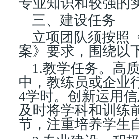
专业知识和较强的
三、建设任务
立项团队须按照
案》要求，围绕以
1.
教学任务。
高
中，教练员或企业
4
学时。创新运用信
及时将学科和训练
节，注重培养学生