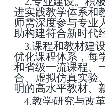
2.
专业建设。
积
进实践教学体系和
师需深度参与专业
助构建符合新时代
3.
课程和教材建
优化课程体系，每
和省级一流课程、
合、虚拟仿真实验
明的高水平教材、
4.
教学研究与改