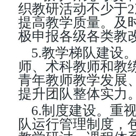
织教研活动不少于
2
提高教学质量。及
极申报各级各类教
5.
教学梯队建设
师、术科教师和教
青年教师教学发展
提升团队整体实力
6.
制度建设。
重
队运行管理制度，