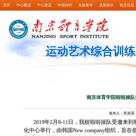
首页
中心概况
中心建设
申报材料
实验教学
成果展示
动态信息
运动艺术综合训练
南京体育学院啦啦操队
发布人：民表系 发
2019
年
2
月
8-11
日
，我校啦啦操队受邀来到
化中心举行，由韩国
New company
组织，旨在