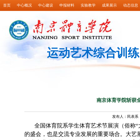
首页
中心概况
中心建设
申报材料
实验教学
成果展示
动态信息
运动艺术综合训练
南京体育学院斩获
发布人：民表系 发
全国体育院系学生体育艺术节展演（俗称“
的盛会，也是交流专业发展的重要场合。大艺