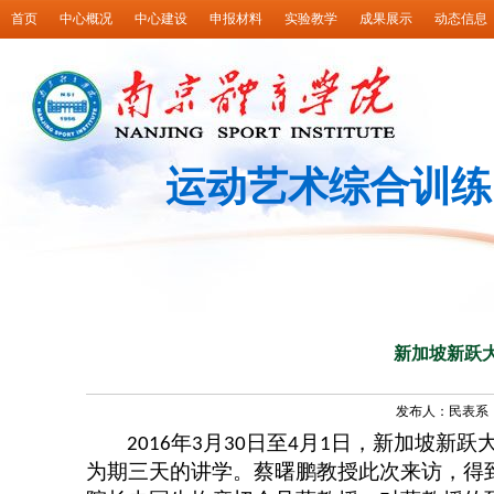
首页
中心概况
中心建设
申报材料
实验教学
成果展示
动态信息
运动艺术综合训练
新加坡新跃
发布人：民表系 发
年
月
日至
月
日，新加坡新跃
2016
3
30
4
1
为期三天的讲学。蔡曙鹏教授此次来访，得