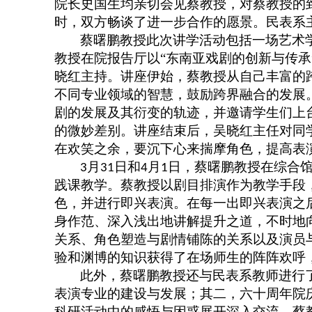
院长史国生均亲切会见蔡教授，对蔡教授的
时，双方畅谈了进一步合作的愿景。民表系
蔡曙鹏教授此次讲学活动包括一场艺术
教授在院报告厅以“东南亚戏剧的创新与传
晓红主持。讲座伊始，蔡教授从自己丰富的
不同专业领域的智慧，鼓励跨界融合的发展
剧的发展及其衍变的轨迹，并邀请学生们上
的微妙差别。讲座结束后，吴晓红主任对同
在欢笑之余，要沉下心来揣摩角色，提高表
月
日和
月
日，蔡曙鹏教授在综合
3
31
4
1
践课教学。蔡教授以剧目排演作为教学手段
色，并进行即兴表演。在每一出即兴表演之
身作范、深入浅出地讲解提升之道，不时地
关系、角色塑造与剧情铺陈的关系以及演员
验和渊博的知识获得了在场师生的阵阵欢呼
此外，蔡曙鹏教授还与民表系教师进行
表演专业的建设与发展；其二，六十周年院
科研活动中的感悟与困惑展开深入交流，蔡