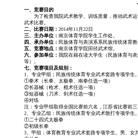
一、竞赛目的
为了检查我院武术教学、训练质量，推动武术运
武术比赛。
二、比赛日期：
2014
年
11
月
22
日
三、主办单位：
南京体育学院学生工作处。
四、承办单位：
民族体育与表演系系民族传统体育教
五、竞赛地点：
南京体育学院田径武术馆。
六、参加单位：
我院在籍在读大学生（民族体育与表
等）。
七、竞赛项目及组别：
1
、专业甲组；民族传统体育专业武术套路专项学生
①
拳术（长拳、太极拳、南拳任选一项）
②
长器械（枪术、棍术任选一项）
③
短器械（刀术、剑术任选一项）
④
对练
注：专业甲组取得全国比赛前六名，江苏省比赛前三
2
、专业乙组：民族传统体育专业武术散打专项学生
①
二十四式太极拳
②
初级长拳
3
、甲组：体育教育专业武术套路专项学生。男、女