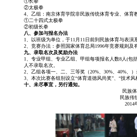
①
长拳
②
太极拳
4
、乙组：南京体育学院非民族传统体育专业、体育
①
二十四式太极拳
②
初级长拳
八、参加与报名办法
1
、以班级为单位，于
11
月
11
日
前到民族体育与表演
2
、竞赛办法：参照国家体育总局
1996
年竞赛规则及
九、录取名次及奖励办法
1
、专业甲组、专业乙组、甲组每项报名人数
8
人
(
包
人不录取名次。
2
、乙组各项一、二、三等奖（
20%
、
30%
、
40%
、）
3
、
本次比赛各组别设立“体育道德风尚奖”、
“技术风
十、未尽事宜，另行通知。
民族体
民族传
2014