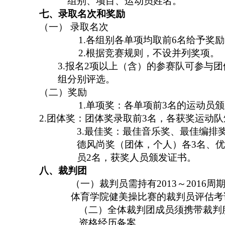
组别、项目、运动员姓名。
七、录取名次和奖励
（一）
录取名次
1.
各组别各单项均取前
6
名给予奖励
2.
根据竞赛规则，不设并列奖项。
3.
报名
2
项以上（含）的参赛队可参与团
组分别评选。
（二）
奖励
1.
单项奖：各单项前
3
名的运动员颁
2.
团体奖：团体奖录取前
3
名，各获奖运动队
3.
最佳奖：最佳音乐奖、最佳编排
德风尚奖（团体，个人）各
3
名、优
员
2
名，获奖人员颁发证书。
八、裁判团
（一）裁判员需持有
2013
～
2016
周
体育学院健美操比赛的裁判员评估考
（二）全体裁判团成员须携带裁判
资格经历备案。