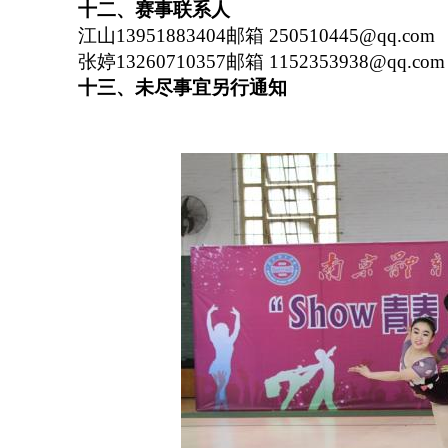
十二、赛事联系人
江山
13951883404
邮箱
250510445@qq.com
张婷
13260710357
邮箱
1152353938@qq.com
十三、未尽事宜另行通知