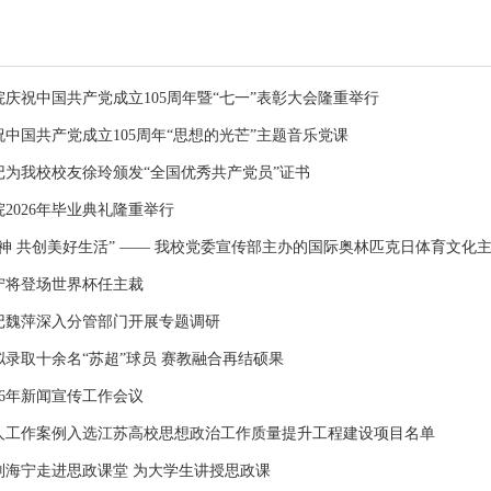
庆祝中国共产党成立105周年暨“七一”表彰大会隆重举行
中国共产党成立105周年“思想的光芒”主题音乐党课
记为我校校友徐玲颁发“全国优秀共产党员”证书
2026年毕业典礼隆重举行
神 共创美好生活” —— 我校党委宣传部主办的国际奥林匹克日体育文化
宁将登场世界杯任主裁
记魏萍深入分管部门开展专题调研
年拟录取十余名“苏超”球员 赛教融合再结硕果
26年新闻宣传工作会议
人工作案例入选江苏高校思想政治工作质量提升工程建设项目名单
刘海宁走进思政课堂 为大学生讲授思政课