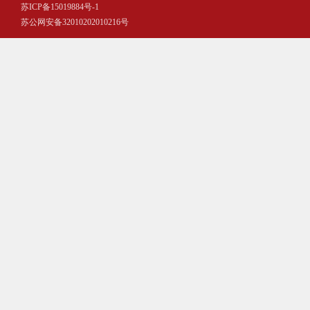
苏ICP备15019884号-1
苏公网安备32010202010216号