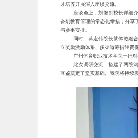
才培养开展深入座谈交流。
座谈会上，刘健副校长详细
奋剂教育管理的常态化举措；分享
与赛事安排。
同时，蒋宏伟院长就体教融
立奖励激励体系、多渠道筹措经费
广州体育职业技术学院一行对
此次调研交流，搭建了两院
互鉴奠定了坚实基础。我院将持续