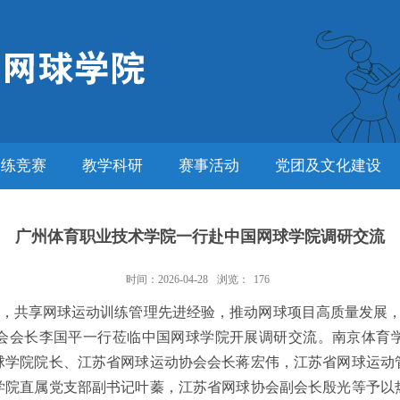
训练竞赛
教学科研
赛事活动
党团及文化建设
广州体育职业技术学院一行赴中国网球学院调研交流
时间：2026-04-28
浏览：
176
，共享网球运动训练管理先进经验，推动网球项目高质量发展
会会长李国平一行莅临中国网球学院开展调研交流。南京体育
球学院院长、江苏省网球运动协会会长蒋宏伟，江苏省网球运动
学院直属党支部副书记叶蓁，江苏省网球协会副会长殷光等予以