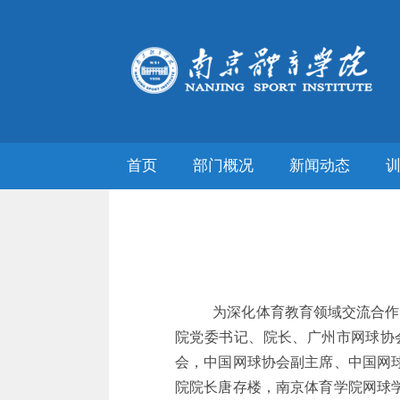
首页
部门概况
新闻动态
为深化体育教育领域交流合作
院党委书记、院长、广州市网球协
会，中国网球协会副主席、中国网
院院长唐存楼，南京体育学院网球