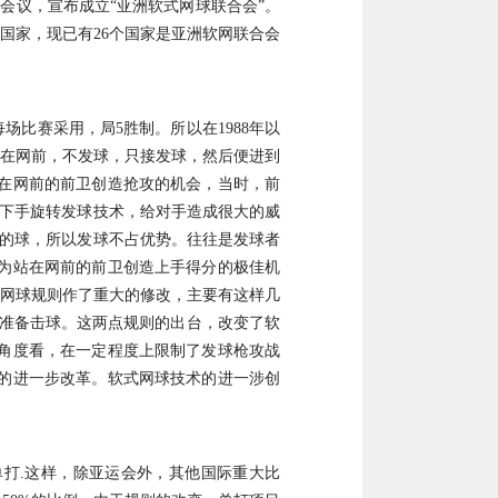
会议，宣布成立“亚洲软式网球联合会”。
国家，现已有26个国家是亚洲软网联合会
比赛采用，局5胜制。所以在1988年以
在网前，不发球，只接发球，然后便进到
在网前的前卫创造抢攻的机会，当时，前
应用下手旋转发球技术，给对手造成很大的威
快的球，所以发球不占优势。往往是发球者
为站在网前的前卫创造上手得分的极佳机
式网球规则作了重大的修改，主要有这样几
后准备击球。这两点规则的出台，改变了软
角度看，在一定程度上限制了发球枪攻战
的进一步改革。软式网球技术的进一涉创
打.这样，除亚运会外，其他国际重大比