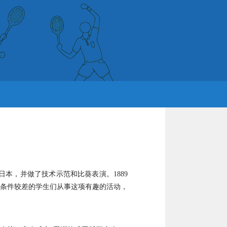
本，并做了技术示范和比葵表演。1889
条件较差的学生们从事这项有趣的活动，