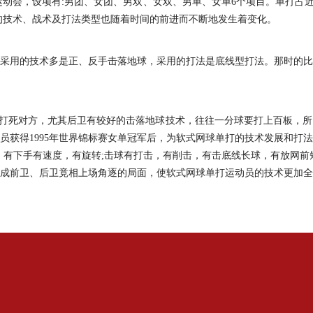
运动会，设项有:男团、女团、男双、女双、男单、女单6个项目。单打占近
的技术、战术及打法类型也随着时间的前进而不断地发生着变化。
用的技术多是正、反手击落地球，采用的打法是底线型打法。那时的比
球打死对方，尤其后卫有较好的击落地球技术，往往一分球要打上百板，
员获得1995年世界锦标赛女单冠军后，为软式网球单打的技术发展和打
，有下手有速度，有旋转;击球有打击，有削击，有击底线长球，有放网前
成前卫、后卫竟相上场角逐的局面，使软式网球单打运动员的技术更加全