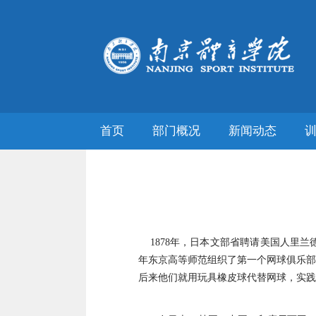
首页
部门概况
新闻动态
1878年，日本文部省聘请美国人里兰
年东京高等师范组织了第一个网球俱乐部
后来他们就用玩具橡皮球代替网球，实践