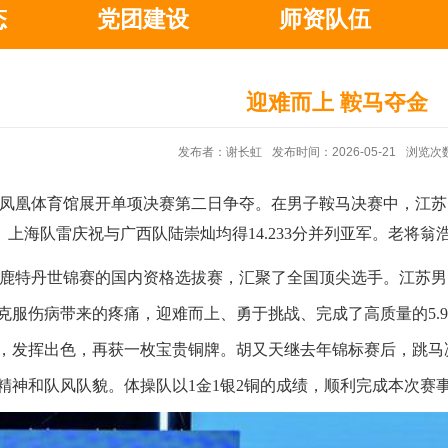
态
党团建设
师资队伍
迎难而上 鞍马夺金
发布者：谢长虹
发布时间：2026-05-21
浏览次
心凤凰体育馆展开单项决赛
第二
日争夺。在男子鞍马决赛中，江苏
夺金。上海队雷庆祝与广西队陆崇灿均得14.233分并列亚军。
老将
翁
和鹿特丹世锦赛的国内资格选拔赛，汇聚了全国顶尖选手。江苏男队
克服伤病
带来的疼痛
，
迎难而上、勇于
挑战
、
完成了高质量的
5
，发挥出色，再获一枚宝贵铜牌。胡又天继去年锦标赛后，跳马决
精神和队
风
队
貌。
体操队以
1金1银2铜的成绩，顺利完成本次赛