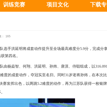
训练竞赛
项目文化
下载专
数：
165
队选手洪延明将成套动作提升至全场最高难度分
5.9分，完成分拿
浩获第四名。
由杨焱智、何翔、洪延明、孙炜、唐淇、侍聪组成，以316.09
.9难度的
成套动作，夺冠实至名归。
同时
31岁老将孙炜，在本次
赛发挥出色，以两跳5.2难度的动作，再为江苏队获得一枚银
事。