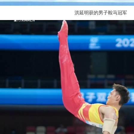
洪延明获的男子鞍马冠军