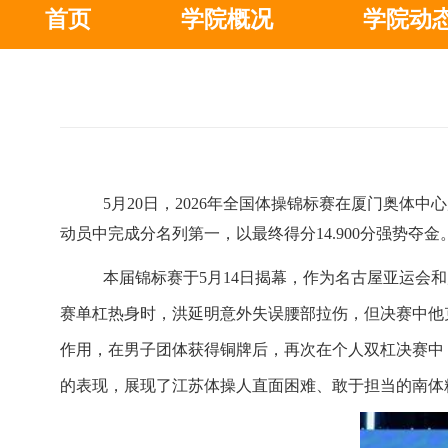
首页
学院概况
学院动
5月
20
日，
2026年全国体操锦标赛在厦门奥体中
动员中完成分
名列第一，以
最终得分
14.900分强势
本届锦标赛于
5月14日揭幕，作为名古屋亚运会
赛单杠热身时
，
洪延明
意外失误
腰部拉伤，但决赛中他
作用，在男子团体获得铜牌后，再次在个人双杠决赛中
的表现
，
展现了江苏体操人
直面困难
、敢于担当的
南体