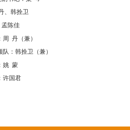
丹、韩拴卫
：
孟陈佳
：周 丹（兼）
领队：
韩拴卫
（兼）
：
姚 蒙
：
许国君