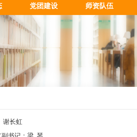
态
党团建设
师资队伍
 谢长虹
副书记：梁 琴