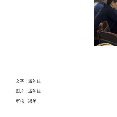
文字：孟陈佳
图片：孟陈佳
审核：梁琴